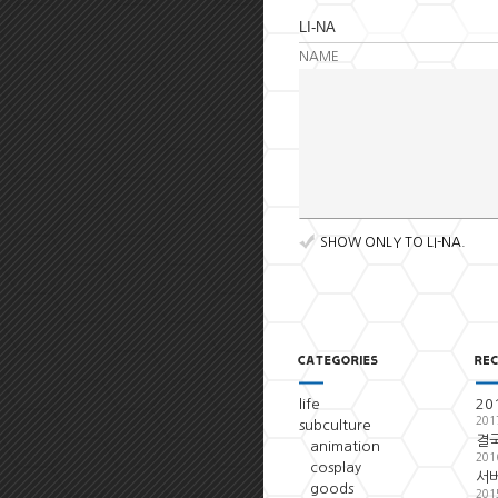
NAME
SHOW ONLY TO LI-NA.
life
20
201
subculture
결국
animation
201
cosplay
서
goods
201