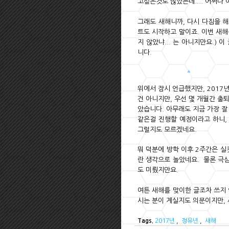
고싶은것도 많았는데.... 어쩌다
그래도 새해니까, 다시 다짐을 해
트도 시작하고 말이죠. 이번 새해
지 않았냐... 는 아니지만요.) 
니다.
위에서 잠시 언급했지만, 2017
건 아니지만, 우선 몇 개월간 출
았습니다. 아무래도 지금 가장 잘
같은걸 진행할 예정이라고 하니,
그럴지도 모르겠네요.
뭐 덕분에 방학 이후 2주간은 실
란 생각으로 놀았네요. 물론 극
도 미뤘지만요.
여튼 새해를 맞이한 글조차 쓰지 
시는 분이 계실지도 의문이지만, 
Tags.
2017년
,
정유년
,
새해