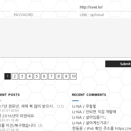
PASSWORD
LINK
- optional
1
2
3
4
5
6
7
8
9
10
17년 정유년, 새해 복 많이 받으시...
LI-NA / 우힣힣
(11)
7.01.01 00:04
LI-NA / 안되면 직접 개발해
 2016년이 되었네요.
LI-NA / 살아있음??;;;
6.01.01 10:48
LI-NA / 살아계신거죠?
버를 이전/복구했습니다.
(3)
한동윤 / IPv6 확인 주소를 https://v6.
5.05.27 06:10