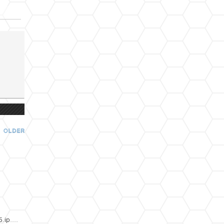
»
편
집
도
구
모
음
건
너
뛰
기
ip....