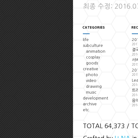
최종 수정: 2016.0
life
20
201
subculture
결국
animation
201
cosplay
서
goods
201
creative
20
photo
201
Le
video
201
drawing
트
music
201
development
음악
archive
201
etc.
TOTAL 64,373 / T