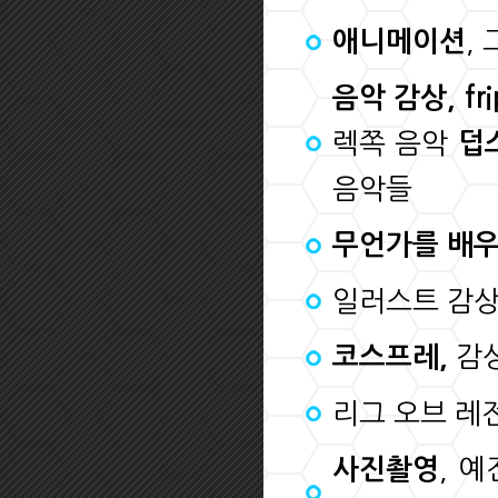
,
애니메이션
음악 감상, f
렉쪽 음악
덥
음악들
무언가를 배
일러스트 감상
감상
코스프레,
리그 오브 레전드
, 
사진촬영