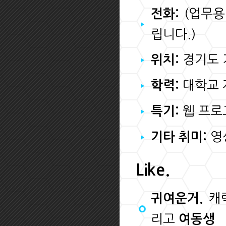
(업무용
전화:
립니다.)
경기도 
위치:
대학교 
학력:
웹 프로
특기:
영상
기타 취미:
Like.
캐
귀여운거.
리고
여동생