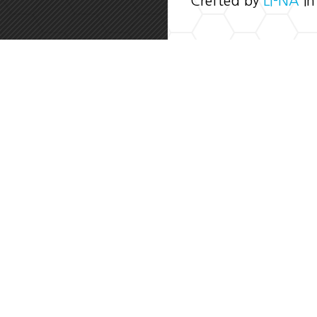
Crefted by
LI-NA
in