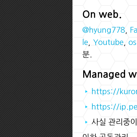
On web.
@hyung778
,
F
le
,
Youtube
,
os
분.
Managed w
https://kuro
https://ip.pe
사실 관리중이던