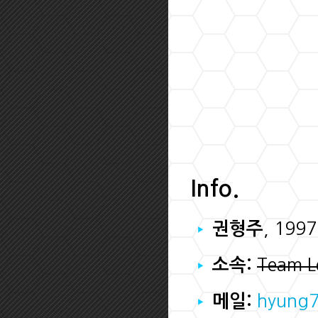
Info.
, 19
권형주
Team L
소속:
hyung
메일: