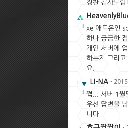
칭찬 감사드립니
HeavenlyBlu
xe 애드온인 
하나 궁금한 점
개인 서버에 
하는지 그리고
요.
LI-NA
- 2015
쩝... 서버 1
우선 답변을 남
니다.
호구짤짤이
- 