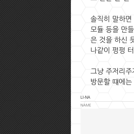
솔직히 말하면
모듈 등을 만
은 것을 하신 
나같이 펑펑 터
그냥 주저리주저
방문할 떄에는
NAME