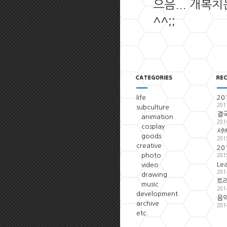
으음... 개복치는.
^^;;
life
20
201
subculture
결국
animation
201
cosplay
서
goods
201
creative
20
photo
201
Le
video
201
drawing
트
music
201
development
음악
archive
201
etc.