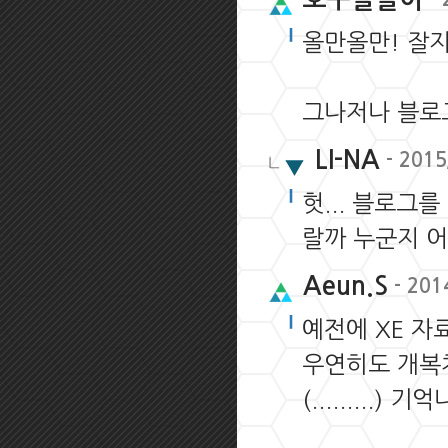
올만올만! 잘지
그나저나 블로
LI-NA
- 2015
헛... 블로그를
랄까 누군지 어
Aeun.S
- 201
예전에 XE 자
우연히도 개복치
(.........