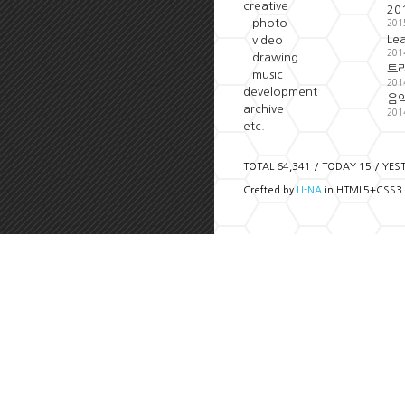
creative
20
photo
201
Le
video
201
drawing
트
music
201
development
음악
archive
201
etc.
TOTAL 64,341 / TODAY 15 / YES
Crefted by
LI-NA
in HTML5+CSS3.