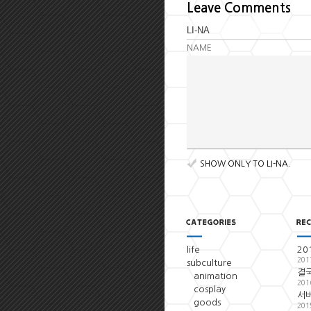
Leave Comments
NAME
SHOW ONLY TO LI-NA.
life
20
201
subculture
결국
animation
201
cosplay
서
goods
201