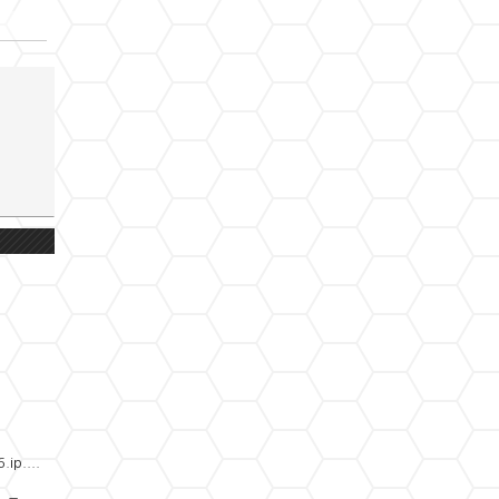
»
편
집
도
구
모
음
건
너
뛰
기
ip....