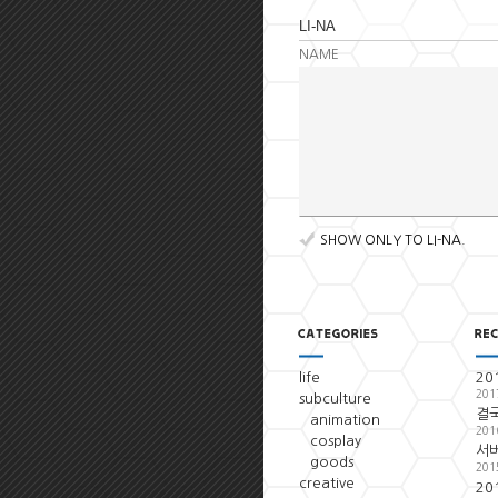
NAME
SHOW ONLY TO LI-NA.
life
20
201
subculture
결국
animation
201
cosplay
서
goods
201
creative
20